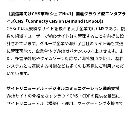
【製造業向けCMS市場 シェアNo.1】国産クラウド型エンタプラ
イズCMS「Connecty CMS on Demand (CMSoD)」
CMSoDは大規模なサイトを扱える大手企業向けCMSであり、複
数の組織・ユーザーでWebサイト群を管理することを前提に設
計されています。グループ企業や海外子会社のサイト等も共通
に管理可能で、企業全体のWebガバナンスの向上させます。ま
た、多言語対応やタイムゾーン対応など海外拠点で使え、基幹
システムとも連携する機能なども多くのお客様にご利用いただ
いています。
サイトリニューアル・デジタルコミュニケーション戦略支援
Webサイトの骨格をなすクラウドCMS・CDPの提供を基盤に、
サイトリニューアル（構築）・運用、マーケティング支援まで
提供し、企業のサイトと事業成長を総合的に支援します。
デジタルマーケティング支援
企業の集客・認知拡大、顧客ロイヤル化、サイト分析・改善提