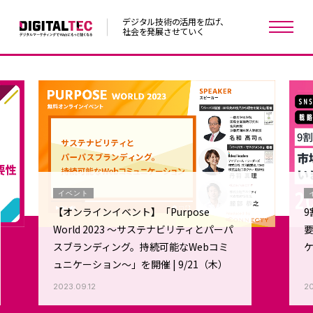
デジタル技術の活用を広げ、
社会を発展させていく
イベント
【オンラインイベント】「Purpose
9
World 2023 ～サステナビリティとパーパ
要
スブランディング。持続可能なWebコミ
ュニケーション～」を開催 | 9/21（木）
2023.09.12
20