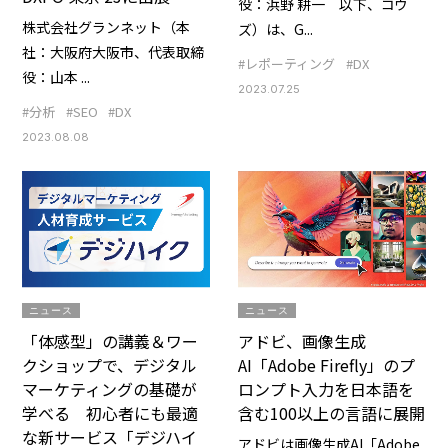
役：浜野 耕一 以下、コウ
株式会社グランネット（本
ズ）は、G...
社：大阪府大阪市、代表取締
#レポーティング
#DX
役：山本 ...
2023.07.25
#分析
#SEO
#DX
2023.08.08
ニュース
ニュース
「体感型」の講義＆ワー
アドビ、画像生成
クショップで、デジタル
AI「Adobe Firefly」のプ
マーケティングの基礎が
ロンプト入力を日本語を
学べる 初心者にも最適
含む100以上の言語に展開
な新サービス「デジハイ
アドビは画像生成AI「Adobe