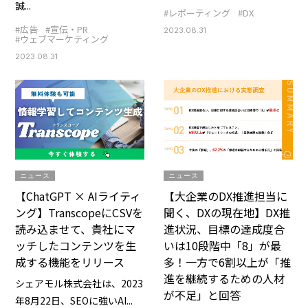
誠...
#レポーティング
#DX
#広告
#宣伝・PR
2023.08.31
#ウェブマーケティング
2023.08.31
ニュース
ニュース
【ChatGPT × AIライティ
【大企業のDX推進担当に
ング】TranscopeにCSVを
聞く、DXの現在地】DX推
読み込ませて、貴社にマ
進状況、目標の達成度合
ッチしたコンテンツを生
いは10段階中「8」が最
成する機能をリリース
多！一方で6割以上が「推
進を継続するための人材
シェアモル株式会社は、2023
が不足」と回答
年8月22日、SEOに強いAI...