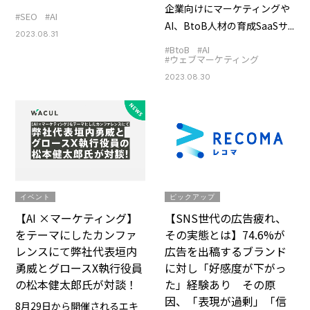
企業向けにマーケティングや
#SEO
#AI
AI、BtoB人材の育成SaaSサ...
2023.08.31
#BtoB
#AI
#ウェブマーケティング
2023.08.30
イベント
ピックアップ
【AI ×マーケティング】
【SNS世代の広告疲れ、
をテーマにしたカンファ
その実態とは】74.6%が
レンスにて弊社代表垣内
広告を出稿するブランド
勇威とグロースX執行役員
に対し「好感度が下がっ
の松本健太郎氏が対談！
た」経験あり その原
因、「表現が過剰」「信
8月29日から開催されるエキ