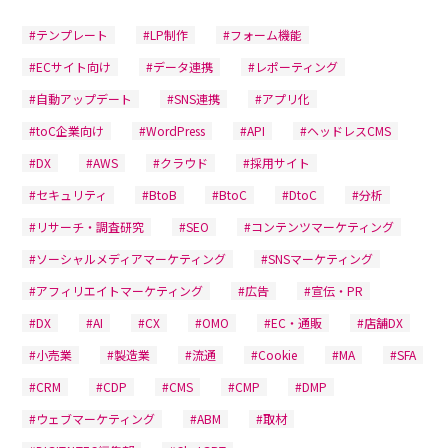
#テンプレート
#LP制作
#フォーム機能
#ECサイト向け
#データ連携
#レポーティング
#自動アップデート
#SNS連携
#アプリ化
#toC企業向け
#WordPress
#API
#ヘッドレスCMS
#DX
#AWS
#クラウド
#採用サイト
#セキュリティ
#BtoB
#BtoC
#DtoC
#分析
#リサーチ・調査研究
#SEO
#コンテンツマーケティング
#ソーシャルメディアマーケティング
#SNSマーケティング
#アフィリエイトマーケティング
#広告
#宣伝・PR
#DX
#AI
#CX
#OMO
#EC・通販
#店舗DX
#小売業
#製造業
#流通
#Cookie
#MA
#SFA
#CRM
#CDP
#CMS
#CMP
#DMP
#ウェブマーケティング
#ABM
#取材