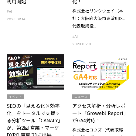
利用開始
化！
株式会社リンクウェイ（本
#AI
社：大阪府大阪市東淀川区、
2023.08.14
代表取締役...
#AI
2023.08.10
イベント
ニュース
SEOの「見える化×効率
アクセス解析・分析レポ
化」をトータルで支援す
ート「Groweb! Report」
る分析ツール「CANALY」
がGA4対応！
が、第2回 営業・マーケ
株式会社コウズ（代表取締
DXPO 東京’23に出展