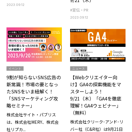
2023.09.12
#宣伝・PR
2023.09.12
イベント
ニュース
9割が知らないSNS広告の
【Webクリエイター向
新常識！市場の要となっ
け】GA4の探索機能をマ
たSNSをいま紐解く！
スターしよう！
「SNSマーケティング攻
9/21（木）「GA4を徹底
略セミナー」
理解！GA4ウェビナー」
（無料）
株式会社サイト・パブリス
株式会社クリーク･アンド･リ
は、株式会社MERY、株式会
バー社（C&R社）は9月21日
社リプカ...