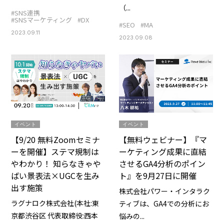
（...
#SNS連携
#SNSマーケティング
#DX
#SEO
#MA
2023.09.11
2023.09.08
イベント
イベント
【9/20 無料Zoomセミナ
【無料ウェビナー】『マ
ーを開催】ステマ規制は
ーケティング成果に直結
やわかり！ 知らなきゃや
させるGA4分析のポイン
ばい景表法×UGCを生み
ト』を9月27日に開催
出す施策
株式会社パワー・インタラク
ラグナロク株式会社(本社:東
ティブは、GA4での分析にお
京都渋谷区 代表取締役:⻄本
悩みの...