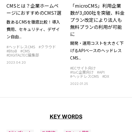
CMSとは？企業ホームペ
「microCMS」利用企業
ージにおすすめのCMS7選
数が3,000社を突破、料金
プラン改定により法人も
数あるCMSを徹底比較！導入
無料プランの利用が可能
費用、セキュリティ、デザイ
に
ン自由...
開発・運用コストを大きく下
#ヘッドレスCMS
#クラウド
げるAPIベースのヘッドレス
#BtoB
#CMS
#DIGITALTEC編集部
CMS...
2023.04.20
#ECサイト向け
#toC企業向け
#API
#ヘッドレスCMS
#DX
2022.01.25
KEY WORDS