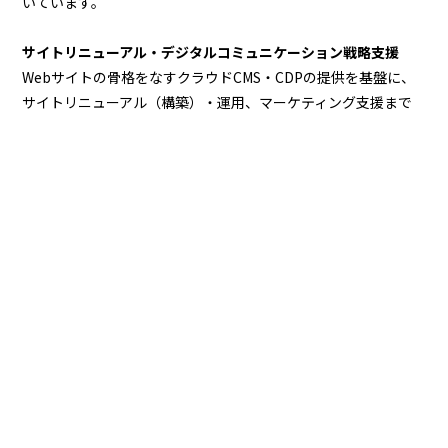
いています。
サイトリニューアル・デジタルコミュニケーション戦略支援
Webサイトの骨格をなすクラウドCMS・CDPの提供を基盤に、
サイトリニューアル（構築）・運用、マーケティング支援まで
提供し、企業のサイトと事業成長を総合的に支援します。
デジタルマーケティング支援
企業の集客・認知拡大、顧客ロイヤル化、サイト分析・改善提
案まで、様々な視点から総合的に支援しており、大手企業のオ
ウンドメディア構築、運用事例があります。
MORE
おすすめ記事