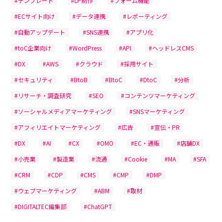
#テンプレート
#LP制作
#フォーム機能
#ECサイト向け
#データ連携
#レポーティング
#自動アップデート
#SNS連携
#アプリ化
#toC企業向け
#WordPress
#API
#ヘッドレスCMS
#DX
#AWS
#クラウド
#採用サイト
#セキュリティ
#BtoB
#BtoC
#DtoC
#分析
#リサーチ・調査研究
#SEO
#コンテンツマーケティング
#ソーシャルメディアマーケティング
#SNSマーケティング
#アフィリエイトマーケティング
#広告
#宣伝・PR
#DX
#AI
#CX
#OMO
#EC・通販
#店舗DX
#小売業
#製造業
#流通
#Cookie
#MA
#SFA
#CRM
#CDP
#CMS
#CMP
#DMP
#ウェブマーケティング
#ABM
#取材
#DIGITALTEC編集部
#ChatGPT