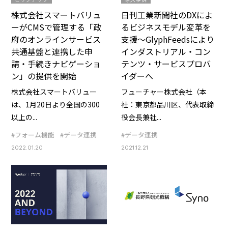
株式会社スマートバリュ
日刊工業新聞社のDXによ
ーがCMSで管理する「政
るビジネスモデル変革を
府のオンラインサービス
支援～GlyphFeedsにより
共通基盤と連携した申
インダストリアル・コン
請・手続きナビゲーショ
テンツ・サービスプロバ
ン」の提供を開始
イダーへ
株式会社スマートバリュー
フューチャー株式会社（本
は、1月20日より全国の300
社：東京都品川区、代表取締
以上の...
役会長兼社...
#フォーム機能
#データ連携
#データ連携
2022.01.20
2021.12.21