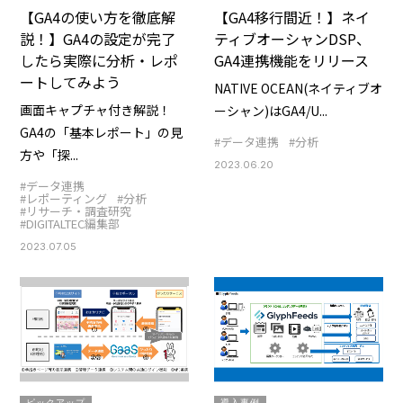
【GA4の使い方を徹底解
【GA4移行間近！】ネイ
説！】GA4の設定が完了
ティブオーシャンDSP、
したら実際に分析・レポ
GA4連携機能をリリース
ートしてみよう
NATIVE OCEAN(ネイティブオ
画面キャプチャ付き解説！
ーシャン)はGA4/U...
GA4の「基本レポート」の見
#データ連携
#分析
方や「探...
2023.06.20
#データ連携
#レポーティング
#分析
#リサーチ・調査研究
#DIGITALTEC編集部
2023.07.05
ピックアップ
導入事例