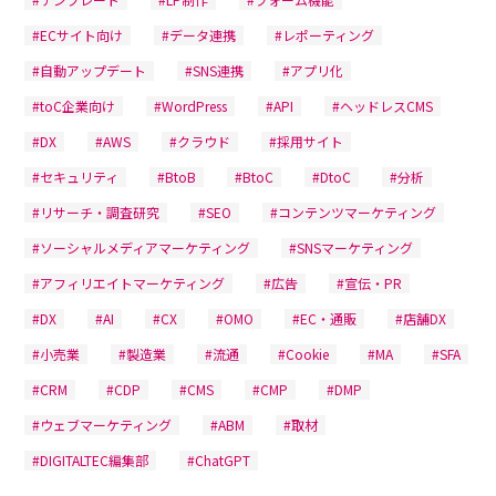
#ECサイト向け
#データ連携
#レポーティング
#自動アップデート
#SNS連携
#アプリ化
#toC企業向け
#WordPress
#API
#ヘッドレスCMS
#DX
#AWS
#クラウド
#採用サイト
#セキュリティ
#BtoB
#BtoC
#DtoC
#分析
#リサーチ・調査研究
#SEO
#コンテンツマーケティング
#ソーシャルメディアマーケティング
#SNSマーケティング
#アフィリエイトマーケティング
#広告
#宣伝・PR
#DX
#AI
#CX
#OMO
#EC・通販
#店舗DX
#小売業
#製造業
#流通
#Cookie
#MA
#SFA
#CRM
#CDP
#CMS
#CMP
#DMP
#ウェブマーケティング
#ABM
#取材
#DIGITALTEC編集部
#ChatGPT