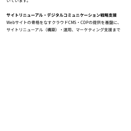
いています。
サイトリニューアル・デジタルコミュニケーション戦略支援
Webサイトの骨格をなすクラウドCMS・CDPの提供を基盤に、
サイトリニューアル（構築）・運用、マーケティング支援まで
提供し、企業のサイトと事業成長を総合的に支援します。
デジタルマーケティング支援
企業の集客・認知拡大、顧客ロイヤル化、サイト分析・改善提
案まで、様々な視点から総合的に支援しており、大手企業のオ
ウンドメディア構築、運用事例があります。
MORE
おすすめ記事