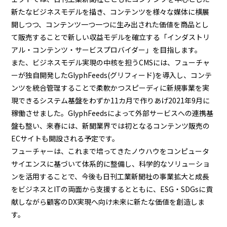
新たなビジネスモデルを描き、コンテンツを様々な媒体に横展
開しつつ、コンテンツ一つ一つに生み出された価値を商品とし
て販売することで新しい収益モデルを確立する「インダストリ
アル・コンテンツ・サービスプロバイダー」を目指します。
また、ビジネスモデル実現の中核を担うCMSには、フューチャ
ーが独自開発したGlyphFeeds(グリフィード)を導入し、コンテ
ンツを統合管理することで柔軟かつスピーディに新規事業を実
現できるシステム基盤をわずか11カ月で作りあげ2021年9月に
稼働させました。GlyphFeedsによって外部サービスへの連携基
盤も整い、来春には、新聞業界では初となるコンテンツ販売の
ECサイトも開設される予定です。
フューチャーは、これまで培ってきたノウハウをコンピュータ
サイエンスに基づいて体系的に整備し、科学的なソリューショ
ンを活用することで、今後も日刊工業新聞社の事業拡大と成長
をビジネスとITの両面から支援するとともに、ESG・SDGsに貢
献しながら顧客のDX実現へ向け未来に新たな価値を創造しま
す。