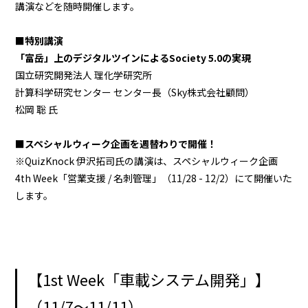
講演などを随時開催します。
■特別講演
「富岳」上のデジタルツインによるSociety 5.0の実現
国立研究開発法人 理化学研究所
計算科学研究センター センター長（Sky株式会社顧問）
松岡 聡 氏
■スペシャルウィーク企画を週替わりで開催！
※QuizKnock 伊沢拓司氏の講演は、スペシャルウィーク企画
4th Week「営業支援 / 名刺管理」（11/28 - 12/2）にて開催いた
します。
【1st Week「車載システム開発」】
（11/7～11/11）