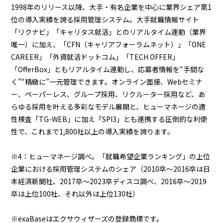
1998年のリリース以降、大手・有名企業を中心に業界シェア第1
位の導入実績を誇る採用管理システム。大手就職情報サイト
「リクナビ」「キャリタス就活」とのリアルタイム連動（業界
唯一）に加え、「CFN（キャリアフォーラムネット）」「ONE
CAREER」「外資就活ドットコム」「TECH OFFER」
「OfferBox」ともリアルタイム連動し、応募者情報を“手間な
く”“精緻に”一元管理できます。オンライン面接、Webセミナ
ー、ペーパーレス、グループ採用、リクルーター採用など、あ
らゆる採用を叶える多彩なモデル展開と、ヒューマネージの適
性検査「TG-WEB」に加え「SPI3」とも連携する圧倒的な利便
性で、これまで1,800社以上の導入実績を誇ります。
※4：ヒューマネージ調べ。「就職希望企業ランキング」の上位
企業における採用管理システムのシェア（2010卒～2016卒は日
本経済新聞社、2017卒～2023卒ディスコ調べ、2016卒～2019
卒は上位100社、それ以外は上位130社）
※exaBaseはエクサウィザーズの登録商標です。