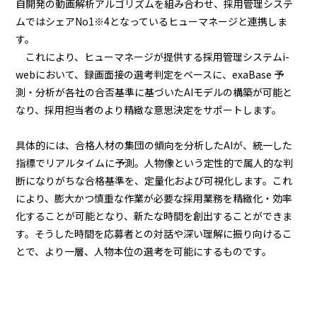
自開発の動画解析アルゴリズムを組み合わせ、採用管理システ
ムではシェアNo1※4となっているヒューマネージと連携しま
す。
これにより、ヒューマネージが提供する採用管理システムi-
webにおいて、録画面接の選考判定をベースに、exaBase 予
測・分析が各社の合否基準に基づいたAIモデルの構築が可能と
なり、採用担当者のより精緻な意思決定をサポートします。
具体的には、合格人材の集団の傾向を分析したAIが、統一した
指標でリアルタイムに予測。人物像という定性的で属人的な判
断になりがちな合格基準を、定量化および可視化します。これ
により、膨大かつ慎重な作業が必要な採用業務を精緻化・効率
化することが可能となり、新たな時間を創出することができま
す。そうした時間を応募者との対話や深い理解に振り向けるこ
とで、より一層、人物本位の選考を可能にするものです。